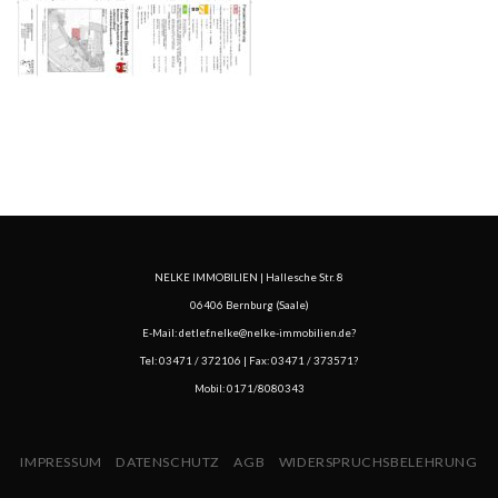
NELKE IMMOBILIEN | Hallesche Str. 8
06406 Bernburg (Saale)
E-Mail:
detlef.nelke@nelke-immobilien.de
?
Tel:
03471 / 372106
| Fax: 03471 / 373571?
Mobil:
0171/8080343
IMPRESSUM
DATENSCHUTZ
AGB
WIDERSPRUCHSBELEHRUNG