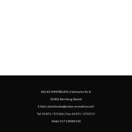
NELKE IMMOBILIEN | Hallesche Str. 8
06406 Bernburg (Saale)
E-Mail:
detlef.nelke@nelke-immobilien.de
?
Tel:
03471 / 372106
| Fax: 03471 / 373571?
Mobil:
0171/8080343