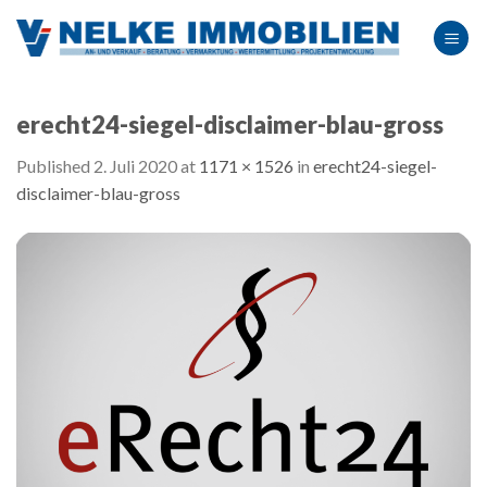
Skip
to
content
erecht24-siegel-disclaimer-blau-gross
Published
2. Juli 2020
at
1171 × 1526
in
erecht24-siegel-
disclaimer-blau-gross