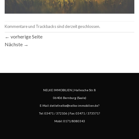
Kommentare und Trackbacks sind derzeit geschlossen.
←
vorherige Seite
Nächste
→
NELKE IMMOBILIEN | Hallesche Str. 8
06406 Bernburg (Saale)
E-Mail:
detlef.nelke@nelke-immobilien.de
?
Tel:
03471 / 372106
| Fax: 03471 / 373571?
Mobil:
0171/8080343