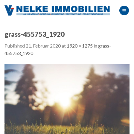
Skip
to
content
grass-455753_1920
Published
21. Februar 2020
at
1920 × 1275
in
grass-
455753_1920